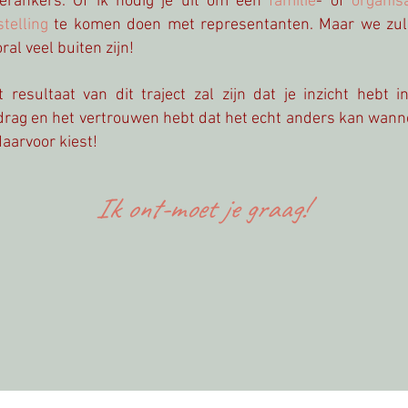
oerankers. Of ik nodig je uit om een
familie
- of
organisa
stelling
te komen doen met representanten. Maar we zul
ral veel buiten zijn!
t resultaat van
dit traject
zal zijn dat je inzicht hebt in
drag en het vertrouwen hebt dat het echt anders kan wann
 daarvoor kiest!
Ik ont-moet je graag!