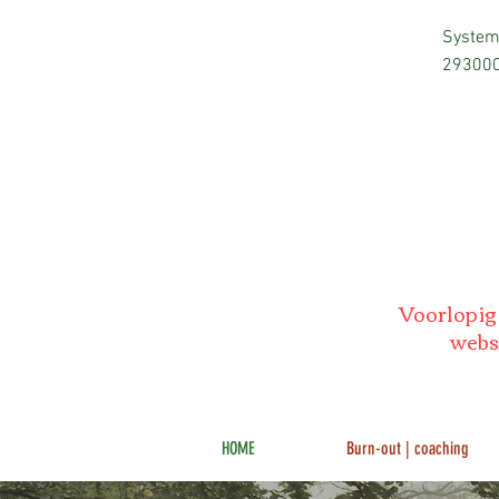
Systemi
29300
Voorlopig 
websi
HOME
Burn-out | coaching