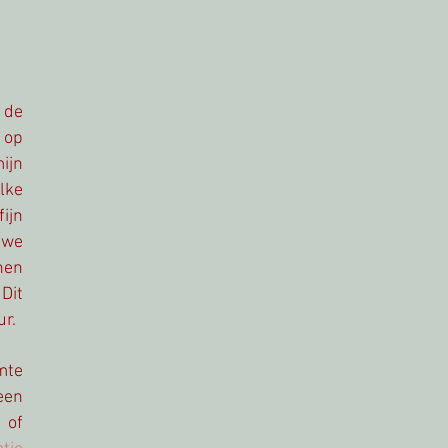
 de
 op
ijn
lke
fijn
 we
nen
 Dit
ur.
mte
een
 of