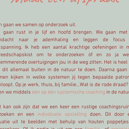
n gaan we samen op onderzoek uit.
 gaan rust in je lijf en hoofd brengen. We gaan met
ndacht naar je ademhaling en leggen de focus
tspanning. Ik heb een aantal krachtige oefeningen in m
reedschapskist om te onderzoeken óf en zo ja we
emmerende overtuigingen jou in de weg zitten. Het is heel 
 dit allemaal buiten in de natuur te doen. Daarna gaan
men kijken in welke systemen jij tegen bepaalde patro
loopt. Op je werk, thuis, bij familie...Wat is de rode draad?
en we middels
één op één systemische coaching
in de natu
t kan ook zijn dat we een keer een rustige coachingsrui
zoeken en een
individuele opstelling
doen. Dit door 
tuatie uit te beelden met behulp van houten poppetjes