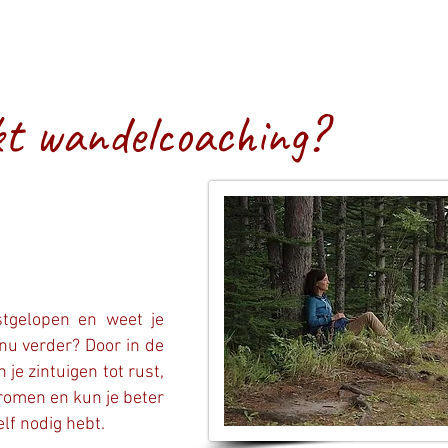
t wandelcoaching?
astgelopen en weet je
nu verder? Door in de
 je zintuigen tot rust,
 stromen en kun je beter
elf nodig hebt.